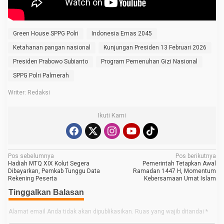
o
s
i
s
Green House SPPG Polri
Indonesia Emas 2045
t
e
Ketahanan pangan nasional
Kunjungan Presiden 13 Februari 2026
m
P
Presiden Prabowo Subianto
Program Pemenuhan Gizi Nasional
a
n
SPPG Polri Palmerah
g
a
Writer: Redaksi
n
T
e
Ikuti Kami
r
i
n
t
e
N
Pos sebelumnya
g
Pos berikutnya
Hadiah MTQ XIX Kolut Segera
r
Pemerintah Tetapkan Awal
a
Dibayarkan, Pemkab Tunggu Data
a
Ramadan 1447 H, Momentum
Rekening Peserta
s
Kebersamaan Umat Islam
v
i
Tinggalkan Balasan
S
i
P
g
P
Alamat email Anda tidak akan dipublikasikan.
Ruas yang wajib ditandai
*
G
a
P