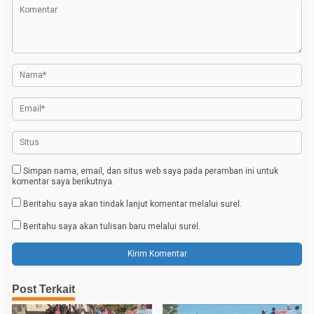
o
s
l
r
i
i
p
M
e
o
n
u
s
j
u
I
n
d
o
n
e
Simpan nama, email, dan situs web saya pada peramban ini untuk
s
komentar saya berikutnya.
i
a
Beritahu saya akan tindak lanjut komentar melalui surel.
E
m
Beritahu saya akan tulisan baru melalui surel.
a
s
2
0
4
5
Post Terkait