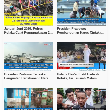
Januari-Juni 2026, Polres
Presiden Prabowo:
Kolaka Catat Pengungkapan 29
Pembangunan Harus Ciptakan
Kasus Kejahatan
Pekerjaan dan Kesejahteraan
Presiden Prabowo Tegaskan
Ustadz Das’ad Latif Hadir di
Penguatan Pertahanan Udara
Kolaka, Isi Tausiah Malam
Nasional
Ketiga Takziah H. Haerul Saleh