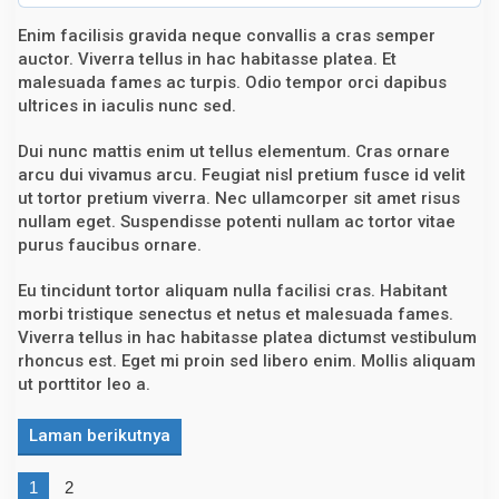
o
g
Enim facilisis gravida neque convallis a cras semper
a
auctor. Viverra tellus in hac habitasse platea. Et
D
malesuada fames ac turpis. Odio tempor orci dapibus
i
h
ultrices in iaculis nunc sed.
u
k
u
Dui nunc mattis enim ut tellus elementum. Cras ornare
m
arcu dui vivamus arcu. Feugiat nisl pretium fusce id velit
M
ut tortor pretium viverra. Nec ullamcorper sit amet risus
a
t
nullam eget. Suspendisse potenti nullam ac tortor vitae
i
purus faucibus ornare.
!
Eu tincidunt tortor aliquam nulla facilisi cras. Habitant
morbi tristique senectus et netus et malesuada fames.
Viverra tellus in hac habitasse platea dictumst vestibulum
rhoncus est. Eget mi proin sed libero enim. Mollis aliquam
ut porttitor leo a.
Laman berikutnya
1
2