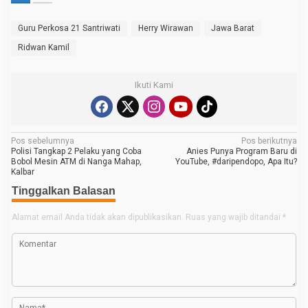
Guru Perkosa 21 Santriwati
Herry Wirawan
Jawa Barat
Ridwan Kamil
Ikuti Kami
N
Pos sebelumnya
Pos berikutnya
Polisi Tangkap 2 Pelaku yang Coba
Anies Punya Program Baru di
a
Bobol Mesin ATM di Nanga Mahap,
YouTube, #daripendopo, Apa Itu?
Kalbar
v
Tinggalkan Balasan
i
g
Alamat email Anda tidak akan dipublikasikan.
Ruas yang wajib ditandai
*
a
s
i
p
o