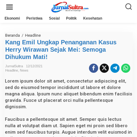
L
e
w
a
Ekonomi
Peristiwa
Sosial
Politik
Kesehatan
t
i
k
e
Beranda
/
Headline
K
k
a
Kang Emil Ungkap Penanganan Kasus
o
n
n
Herry Wirawan Sejak Mei: Semoga
g
t
E
Dihukum Mati!
e
m
n
i
JurnalSultra
12/12/2021
l
Headline
,
News
U
n
Lorem ipsum dolor sit amet, consectetur adipiscing elit,
g
k
sed do eiusmod tempor incididunt ut labore et dolore
a
magna aliqua. Ipsum nunc aliquet bibendum enim facilisis
p
P
gravida. Fusce ut placerat orci nulla pellentesque
e
dignissim.
n
a
n
Faucibus a pellentesque sit amet. Semper quis lectus
g
nulla at volutpat diam ut. Sapien eget mi proin sed libero
a
enim sed faucibus turpis. Augue interdum velit euismod in
n
a