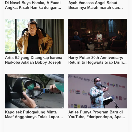
Di Novel Buya Hamka, A Fuadi
Ayah Vanessa Angel Sebut
Angkat Kisah Hamka dengan
Besannya Marah-marah dan
Bung Karno dan Haji Rasul
Ungkit Biaya Pengasuhan Gala
Artis BJ yang Ditangkap karena
Harry Potter 20th Anniversary:
Narkoba Adalah Bobby Joseph
Return to Hogwarts Siap Dirilis
1 Januari 2022
Kapolsek Pulogadung Minta
Anies Punya Program Baru di
Maaf Anggotanya Tolak Laporan
YouTube, #daripendopo, Apa
Korban Perampokan
Itu?