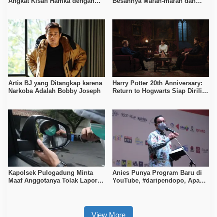
Angkat Kisah Hamka dengan
Besannya Marah-marah dan
Bung Karno dan Haji Rasul
Ungkit Biaya Pengasuhan Gala
Artis BJ yang Ditangkap karena
Harry Potter 20th Anniversary:
Narkoba Adalah Bobby Joseph
Return to Hogwarts Siap Dirilis
1 Januari 2022
Kapolsek Pulogadung Minta
Anies Punya Program Baru di
Maaf Anggotanya Tolak Laporan
YouTube, #daripendopo, Apa
Korban Perampokan
Itu?
View More