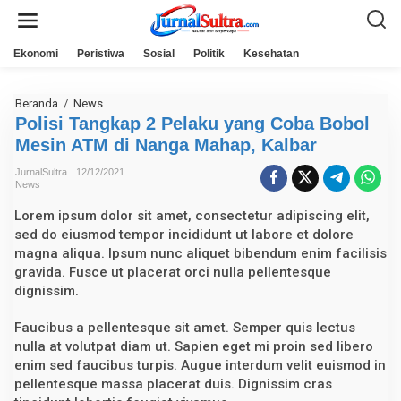
L
e
w
a
Ekonomi
Peristiwa
Sosial
Politik
Kesehatan
t
i
k
e
Beranda
/
News
P
k
o
Polisi Tangkap 2 Pelaku yang Coba Bobol
o
l
n
Mesin ATM di Nanga Mahap, Kalbar
i
t
s
e
i
JurnalSultra
12/12/2021
n
T
News
a
n
Lorem ipsum dolor sit amet, consectetur adipiscing elit,
g
sed do eiusmod tempor incididunt ut labore et dolore
k
a
magna aliqua. Ipsum nunc aliquet bibendum enim facilisis
p
gravida. Fusce ut placerat orci nulla pellentesque
2
dignissim.
P
e
l
Faucibus a pellentesque sit amet. Semper quis lectus
a
nulla at volutpat diam ut. Sapien eget mi proin sed libero
k
u
enim sed faucibus turpis. Augue interdum velit euismod in
y
pellentesque massa placerat duis. Dignissim cras
a
n