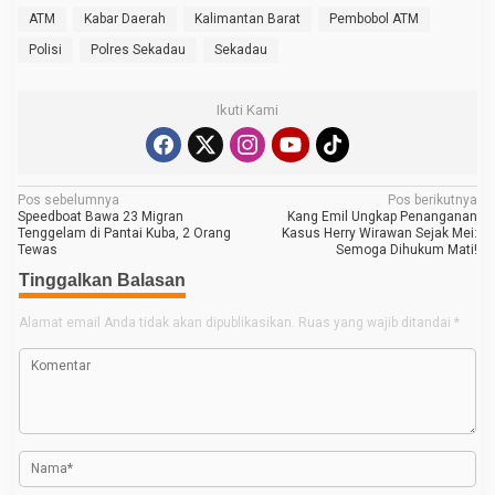
ATM
Kabar Daerah
Kalimantan Barat
Pembobol ATM
Polisi
Polres Sekadau
Sekadau
Ikuti Kami
N
Pos sebelumnya
Pos berikutnya
Speedboat Bawa 23 Migran
Kang Emil Ungkap Penanganan
a
Tenggelam di Pantai Kuba, 2 Orang
Kasus Herry Wirawan Sejak Mei:
Tewas
Semoga Dihukum Mati!
v
Tinggalkan Balasan
i
g
Alamat email Anda tidak akan dipublikasikan.
Ruas yang wajib ditandai
*
a
s
i
p
o
s