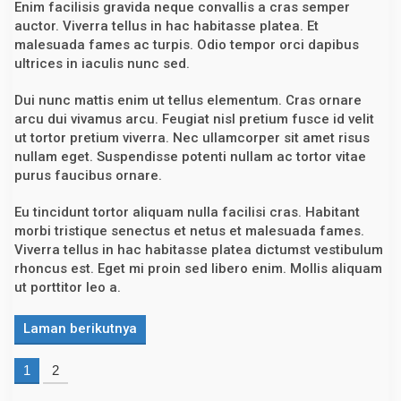
Enim facilisis gravida neque convallis a cras semper
,
auctor. Viverra tellus in hac habitasse platea. Et
K
a
malesuada fames ac turpis. Odio tempor orci dapibus
l
ultrices in iaculis nunc sed.
b
a
r
Dui nunc mattis enim ut tellus elementum. Cras ornare
arcu dui vivamus arcu. Feugiat nisl pretium fusce id velit
ut tortor pretium viverra. Nec ullamcorper sit amet risus
nullam eget. Suspendisse potenti nullam ac tortor vitae
purus faucibus ornare.
Eu tincidunt tortor aliquam nulla facilisi cras. Habitant
morbi tristique senectus et netus et malesuada fames.
Viverra tellus in hac habitasse platea dictumst vestibulum
rhoncus est. Eget mi proin sed libero enim. Mollis aliquam
ut porttitor leo a.
Laman berikutnya
1
2