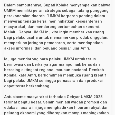
b
Dalam sambutannya, Bupati Kolaka menyampaikan bahwa
e
UMKM memiliki peran strategis sebagai tulang punggung
r
perekonomian daerah. “UMKM berperan penting dalam
menyerap tenaga kerja, meningkatkan kesejahteraan
masyarakat, dan mendorong pertumbuhan ekonomi.
Melalui Gebyar UMKM ini, kita ingin memberikan ruang
bagi pelaku usaha untuk memamerkan produk unggulan,
memperluas jaringan pemasaran, serta mendapatkan
akses informasi dan peluang bisnis,” ujar Amri.
Ia juga mendorong para pelaku UMKM untuk terus
berinovasi dan berkarya agar mampu naik kelas dan
bersaing di tingkat regional maupun nasional. Pemkab
Kolaka, kata Amri, berkomitmen membuka ruang kreatif
bagi pelaku UMKM sehingga pemasaran dan produksi
dapat terus berkembang.
Antusiasme masyarakat terhadap Gebyar UMKM 2025
terlihat begitu besar. Selain menjadi wadah promosi dan
edukasi, acara ini juga menghadirkan hiburan rakyat dan
peluang ekonomi yang diharapkan mampu meningkatkan