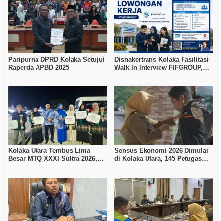
Paripurna DPRD Kolaka Setujui
Disnakertrans Kolaka Fasilitasi
Raperda APBD 2025
Walk In Interview FIFGROUP,
Tiga Posisi Kerja Dibuka untuk
Pencari Kerja
Kolaka Utara Tembus Lima
Sensus Ekonomi 2026 Dimulai
Besar MTQ XXXI Sultra 2026,
di Kolaka Utara, 145 Petugas
Raih 165 Poin dan Sabet 14
Turun Data Seluruh Masyarakat
Gelar Juara