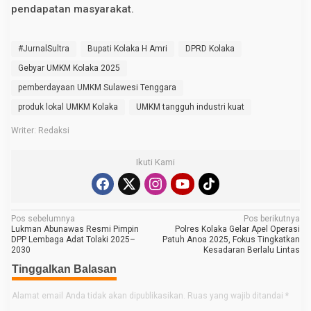
pendapatan masyarakat.
#JurnalSultra
Bupati Kolaka H Amri
DPRD Kolaka
Gebyar UMKM Kolaka 2025
pemberdayaan UMKM Sulawesi Tenggara
produk lokal UMKM Kolaka
UMKM tangguh industri kuat
Writer: Redaksi
Ikuti Kami
N
Pos sebelumnya
Pos berikutnya
Lukman Abunawas Resmi Pimpin
Polres Kolaka Gelar Apel Operasi
a
DPP Lembaga Adat Tolaki 2025–
Patuh Anoa 2025, Fokus Tingkatkan
2030
Kesadaran Berlalu Lintas
v
Tinggalkan Balasan
i
g
Alamat email Anda tidak akan dipublikasikan.
Ruas yang wajib ditandai
*