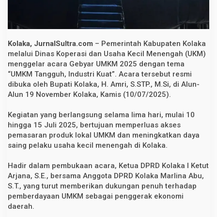
b
y
a
r
U
M
Kolaka, JurnalSultra.com
– Pemerintah Kabupaten Kolaka
K
melalui Dinas Koperasi dan Usaha Kecil Menengah (UKM)
M
menggelar acara Gebyar UMKM 2025 dengan tema
2
0
“UMKM Tangguh, Industri Kuat”. Acara tersebut resmi
2
dibuka oleh Bupati Kolaka, H. Amri, S.STP., M.Si, di Alun-
5
d
Alun 19 November Kolaka, Kamis (10/07/2025).
i
A
Kegiatan yang berlangsung selama lima hari, mulai 10
l
u
hingga 15 Juli 2025, bertujuan memperluas akses
n
pemasaran produk lokal UMKM dan meningkatkan daya
-
A
saing pelaku usaha kecil menengah di Kolaka.
l
u
Hadir dalam pembukaan acara, Ketua DPRD Kolaka I Ketut
n
1
Arjana, S.E., bersama Anggota DPRD Kolaka Marlina Abu,
9
S.T., yang turut memberikan dukungan penuh terhadap
N
o
pemberdayaan UMKM sebagai penggerak ekonomi
v
daerah.
e
m