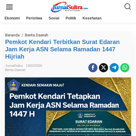
L
e
w
a
Ekonomi
Peristiwa
Sosial
Politik
Kesehatan
t
i
k
e
Beranda
/
Berita Daerah
P
k
e
Pemkot Kendari Terbitkan Surat Edaran
o
m
n
Jam Kerja ASN Selama Ramadan 1447
k
t
o
Hijriah
e
t
n
K
JurnalSultra
13/02/2026
e
Berita Daerah
n
d
a
r
i
T
e
r
b
i
t
k
a
n
S