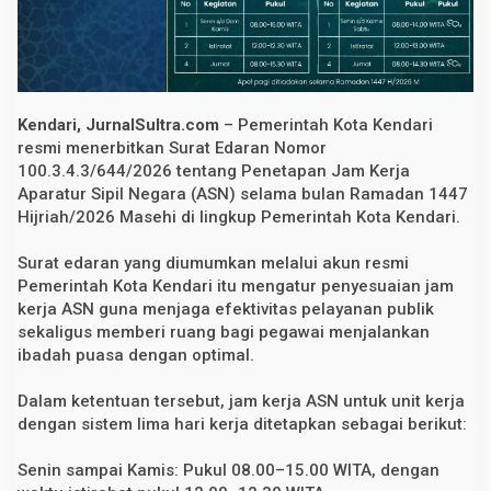
u
r
a
t
E
d
a
Kendari, JurnalSultra.com
– Pemerintah Kota Kendari
r
a
resmi menerbitkan Surat Edaran Nomor
n
100.3.4.3/644/2026 tentang Penetapan Jam Kerja
J
Aparatur Sipil Negara (ASN) selama bulan Ramadan 1447
a
m
Hijriah/2026 Masehi di lingkup Pemerintah Kota Kendari.
K
e
r
Surat edaran yang diumumkan melalui akun resmi
j
Pemerintah Kota Kendari itu mengatur penyesuaian jam
a
kerja ASN guna menjaga efektivitas pelayanan publik
A
S
sekaligus memberi ruang bagi pegawai menjalankan
N
ibadah puasa dengan optimal.
S
e
l
Dalam ketentuan tersebut, jam kerja ASN untuk unit kerja
a
dengan sistem lima hari kerja ditetapkan sebagai berikut:
m
a
R
Senin sampai Kamis: Pukul 08.00–15.00 WITA, dengan
a
m