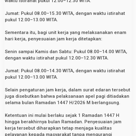
waktu istirahat pukul 12.00–12.30 WITA.
a
d
Jumat: Pukul 08.00–15.30 WITA, dengan waktu istirahat
a
n
pukul 12.00–13.00 WITA.
1
4
4
Sementara itu, bagi unit kerja yang melaksanakan enam
7
hari kerja, penyesuaian jam kerja ditetapkan:
H
i
j
Senin sampai Kamis dan Sabtu: Pukul 08.00–14.00 WITA,
r
dengan waktu istirahat pukul 12.00–12.30 WITA.
i
a
h
Jumat: Pukul 08.00–14.30 WITA, dengan waktu istirahat
pukul 12.00–13.00 WITA.
Selain pengaturan jam kerja, dalam surat edaran tersebut
juga disebutkan bahwa pelaksanaan apel pagi ditiadakan
selama bulan Ramadan 1447 H/2026 M berlangsung.
Ketentuan ini mulai berlaku sejak 1 Ramadan 1447 H
hingga berakhirnya bulan Ramadan. Penyesuaian jam
kerja tersebut diharapkan tetap menjaga kualitas
pelayanan kepada masyarakat tanpa mengurangi