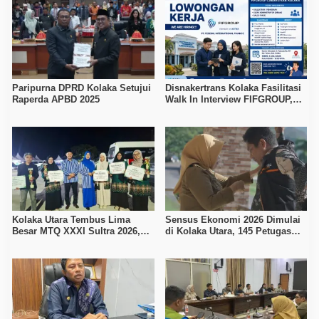
Paripurna DPRD Kolaka Setujui
Disnakertrans Kolaka Fasilitasi
Raperda APBD 2025
Walk In Interview FIFGROUP,
Tiga Posisi Kerja Dibuka untuk
Pencari Kerja
Kolaka Utara Tembus Lima
Sensus Ekonomi 2026 Dimulai
Besar MTQ XXXI Sultra 2026,
di Kolaka Utara, 145 Petugas
Raih 165 Poin dan Sabet 14
Turun Data Seluruh Masyarakat
Gelar Juara