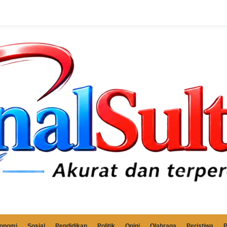
onomi
Sosial
Pendidikan
Politik
Opini
Olahraga
Peristiwa
P