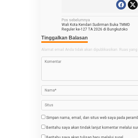
N
Pos sebelumnya
Wali Kota Kendari Sudirman Buka TMMD
a
Reguler ke-127 TA 2026 di Bungkutoko
v
Tinggalkan Balasan
i
Alamat email Anda tidak akan dipublikasikan.
Ruas yang 
g
a
s
i
p
o
s
Simpan nama, email, dan situs web saya pada peramba
Beritahu saya akan tindak lanjut komentar melalui sur
Beritahu saya akan tulisan baru melalui surel.