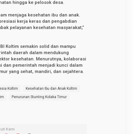
atan hingga ke pelosok desa.
alam menjaga kesehatan ibu dan anak.
resiasi kerja keras dan pengabdian
mbak pelayanan kesehatan masyarakat,”
, IBI Koltim semakin solid dan mampu
rintah daerah dalam mendukung
ktor kesehatan. Menurutnya, kolaborasi
si dan pemerintah menjadi kunci dalam
ur yang sehat, mandiri, dan sejahtera.
esia Koltim
Kesehatan Ibu dan Anak Koltim
tim
Penurunan Stunting Kolaka Timur
kuti Kami