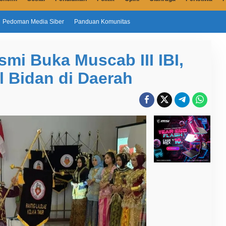
Pedoman Media Siber
Panduan Komunitas
smi Buka Muscab III IBI,
l Bidan di Daerah