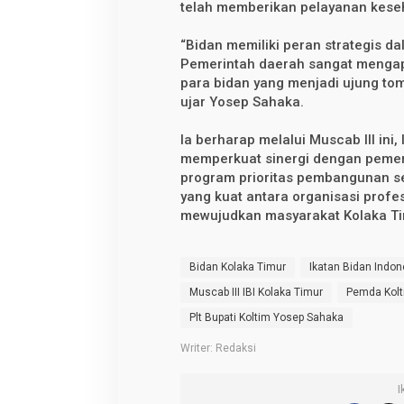
telah memberikan pelayanan keseh
“Bidan memiliki peran strategis d
Pemerintah daerah sangat mengap
para bidan yang menjadi ujung to
ujar Yosep Sahaka.
Ia berharap melalui Muscab III ini
memperkuat sinergi dengan peme
program prioritas pembangunan se
yang kuat antara organisasi profe
mewujudkan masyarakat Kolaka Tim
Bidan Kolaka Timur
Ikatan Bidan Indon
Muscab III IBI Kolaka Timur
Pemda Kol
Plt Bupati Koltim Yosep Sahaka
Writer: Redaksi
I