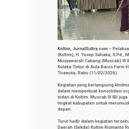
M
u
s
c
a
b
I
I
I
I
B
I
Koltim, JurnalSultra.com
– Pelaksa
,
(Koltim), H. Yosep Sahaka, S.Pd.,
T
Musyawarah Cabang (Muscab) III Ik
e
g
Kolaka Timur di Aula Baros Farm 
a
Tirawuta, Rabu (11/02/2026).
s
k
a
Kegiatan yang berlangsung khidma
n
dalam memperkuat konsolidasi org
P
e
bidan di Koltim. Muscab III IBI jug
r
tingkat kabupaten untuk merumusk
a
n
depan.
V
i
Turut hadir dalam kegiatan tersebu
t
a
Daerah (Sekda) Koltim Rismanto R