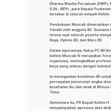
l
Dharma Wanita Persatuan (DWP), Ket
B
i
S.Sit., MPH., para Kepala Puskesm
d
tersebar di seluruh wilayah Koltim.
a
n
d
Pembukaan Muscab dimeriahkan d
i
Vandel oleh anggota IBI. Suasana
D
a
terasa saat seluruh peserta meny
e
Raya, Hymne IBI, dan Mars IBI.
r
a
h
Dalam laporannya, Ketua PC IBI Ko
bahwa Muscab III merupakan forum
organisasi, meningkatkan profesi
kerja yang selaras dengan kebutu
Ia menegaskan komitmen IBI untuk
percepatan penurunan angka stunt
kesehatan ibu dan anak di Wonua 
Timur.
Sementara itu, Plt Bupati Koltim
menyampaikan apresiasi atas dedi