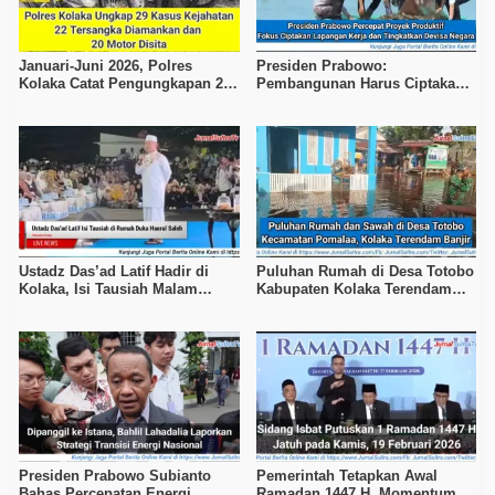
Januari-Juni 2026, Polres
Presiden Prabowo:
Kolaka Catat Pengungkapan 29
Pembangunan Harus Ciptakan
Kasus Kejahatan
Pekerjaan dan Kesejahteraan
Ustadz Das’ad Latif Hadir di
Puluhan Rumah di Desa Totobo
Kolaka, Isi Tausiah Malam
Kabupaten Kolaka Terendam
Ketiga Takziah H. Haerul Saleh
Banjir
Presiden Prabowo Subianto
Pemerintah Tetapkan Awal
Bahas Percepatan Energi
Ramadan 1447 H, Momentum