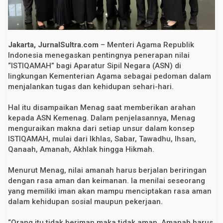
A
M
A
H
b
a
Jakarta, JurnalSultra.com
– Menteri Agama Republik
g
Indonesia menegaskan pentingnya penerapan nilai
i
“ISTIQAMAH” bagi Aparatur Sipil Negara (ASN) di
A
S
lingkungan Kementerian Agama sebagai pedoman dalam
N
menjalankan tugas dan kehidupan sehari-hari.
K
e
m
Hal itu disampaikan Menag saat memberikan arahan
e
kepada ASN Kemenag. Dalam penjelasannya, Menag
n
a
menguraikan makna dari setiap unsur dalam konsep
g
ISTIQAMAH, mulai dari Ikhlas, Sabar, Tawadhu, Ihsan,
Qanaah, Amanah, Akhlak hingga Hikmah.
Menurut Menag, nilai amanah harus berjalan beriringan
dengan rasa aman dan keimanan. Ia menilai seseorang
yang memiliki iman akan mampu menciptakan rasa aman
dalam kehidupan sosial maupun pekerjaan.
“Orang itu tidak beriman maka tidak aman. Amanah harus