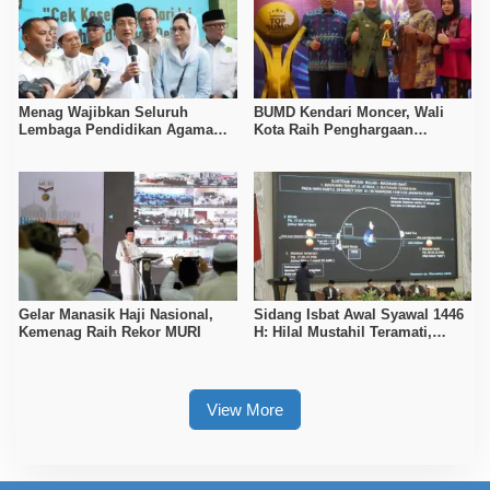
Menag Wajibkan Seluruh
BUMD Kendari Moncer, Wali
Lembaga Pendidikan Agama
Kota Raih Penghargaan
Ikuti Program Cek Kesehatan
Nasional
Gratis
Gelar Manasik Haji Nasional,
Sidang Isbat Awal Syawal 1446
Kemenag Raih Rekor MURI
H: Hilal Mustahil Teramati,
Lebaran Diprediksi 31 Maret
2025
View More