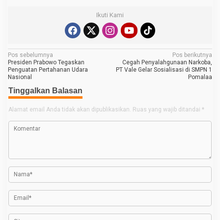
Ikuti Kami
N
Pos sebelumnya
Pos berikutnya
Presiden Prabowo Tegaskan
Cegah Penyalahgunaan Narkoba,
a
Penguatan Pertahanan Udara
PT Vale Gelar Sosialisasi di SMPN 1
Nasional
Pomalaa
v
Tinggalkan Balasan
i
g
Alamat email Anda tidak akan dipublikasikan.
Ruas yang wajib ditandai
*
a
s
i
p
o
s