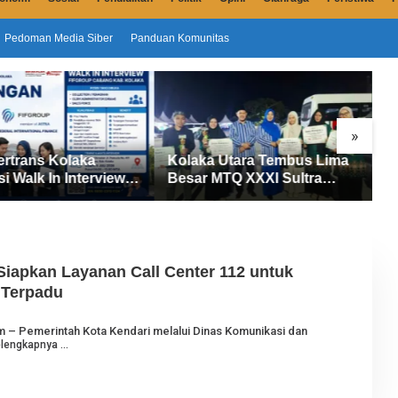
Pedoman Media Siber
Panduan Komunitas
»
ertrans Kolaka
Kolaka Utara Tembus Lima
S
si Walk In Interview
Besar MTQ XXXI Sultra
D
UP, Tiga Posisi
2026, Raih 165 Poin dan
P
ibuka untuk Pencari
Sabet 14 Gelar Juara
M
iapkan Layanan Call Center 112 untuk
 Terpadu
O
om – Pemerintah Kota Kendari melalui Dinas Komunikasi dan
E
lengkapnya
H
J
U
R