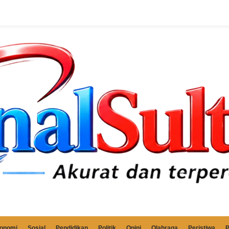
onomi
Sosial
Pendidikan
Politik
Opini
Olahraga
Peristiwa
P