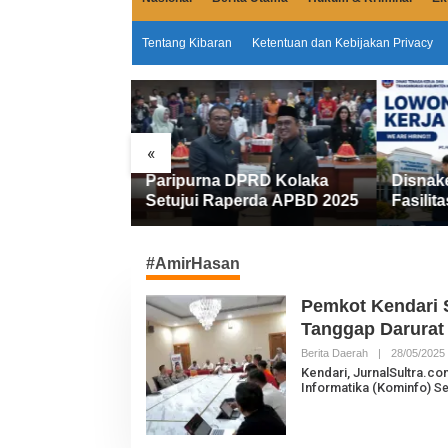
Tentang Kibaran
Ketentuan dan Kebijakan Privacy
«
Miliar
Paripurna DPRD Kolaka
Disnak
emkab Kolaka
Setujui Raperda APBD 2025
Fasilita
an Penyesuaian
FIFGRO
Kerja D
Kerja
#AmirHasan
Pemkot Kendari S
Tanggap Darurat
Berita Daerah
|
28/05/2025
L
Kendari, JurnalSultra.c
Informatika (Kominfo)
Se