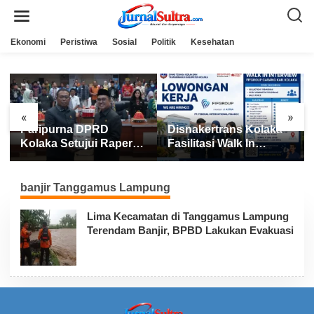
L
e
w
a
Ekonomi
Peristiwa
Sosial
Politik
Kesehatan
t
i
k
e
k
o
n
«
»
t
Paripurna DPRD
Disnakertrans Kolaka
e
n
Kolaka Setujui Raperda
Fasilitasi Walk In
APBD 2025
Interview FIFGROUP,
Tiga Posisi Kerja
Dibuka untuk Pencari
banjir Tanggamus Lampung
Kerja
Lima Kecamatan di Tanggamus Lampung
Terendam Banjir, BPBD Lakukan Evakuasi