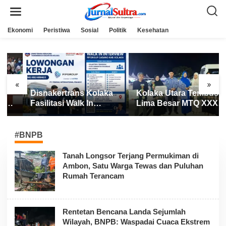
L
e
w
a
Ekonomi
Peristiwa
Sosial
Politik
Kesehatan
t
i
k
e
k
o
n
«
»
t
Disnakertrans Kolaka
Kolaka Utara Tembus
e
n
Fasilitasi Walk In
Lima Besar MTQ XXXI
Interview FIFGROUP,
Sultra 2026, Raih 165
Tiga Posisi Kerja
Poin dan Sabet 14
Dibuka untuk Pencari
Gelar Juara
#BNPB
Kerja
Tanah Longsor Terjang Permukiman di
Ambon, Satu Warga Tewas dan Puluhan
Rumah Terancam
Rentetan Bencana Landa Sejumlah
Wilayah, BNPB: Waspadai Cuaca Ekstrem