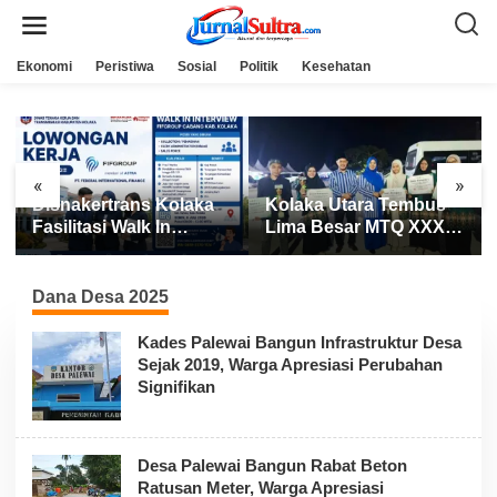
L
e
w
a
Ekonomi
Peristiwa
Sosial
Politik
Kesehatan
t
i
k
e
k
o
n
«
»
t
Disnakertrans Kolaka
Kolaka Utara Tembus
e
n
Fasilitasi Walk In
Lima Besar MTQ XXXI
Interview FIFGROUP,
Sultra 2026, Raih 165
Tiga Posisi Kerja
Poin dan Sabet 14
Dibuka untuk Pencari
Gelar Juara
Dana Desa 2025
Kerja
Kades Palewai Bangun Infrastruktur Desa
Sejak 2019, Warga Apresiasi Perubahan
Signifikan
Desa Palewai Bangun Rabat Beton
Ratusan Meter, Warga Apresiasi