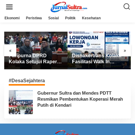
L
e
w
a
Ekonomi
Peristiwa
Sosial
Politik
Kesehatan
t
i
k
e
k
o
n
«
»
t
Paripurna DPRD
Disnakertrans Kolaka
e
n
Kolaka Setujui Raperda
Fasilitasi Walk In
APBD 2025
Interview FIFGROUP,
Tiga Posisi Kerja
Dibuka untuk Pencari
#DesaSejahtera
Kerja
Gubernur Sultra dan Mendes PDTT
Resmikan Pembentukan Koperasi Merah
Putih di Kendari