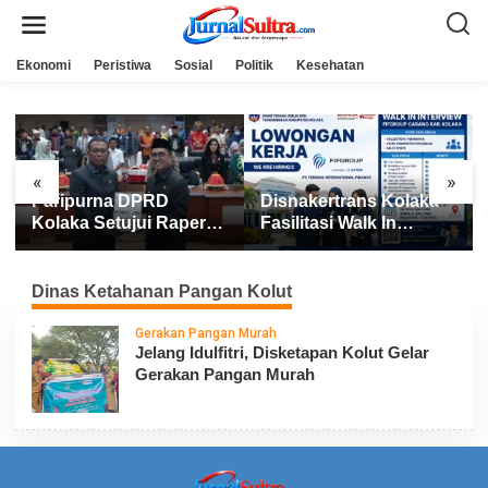
L
e
w
a
Ekonomi
Peristiwa
Sosial
Politik
Kesehatan
t
i
k
e
k
o
n
«
»
t
Paripurna DPRD
Disnakertrans Kolaka
e
n
Kolaka Setujui Raperda
Fasilitasi Walk In
APBD 2025
Interview FIFGROUP,
Tiga Posisi Kerja
Dibuka untuk Pencari
Dinas Ketahanan Pangan Kolut
Kerja
Gerakan Pangan Murah
Jelang Idulfitri, Disketapan Kolut Gelar
Gerakan Pangan Murah