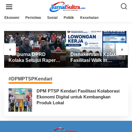
L
e
w
a
Ekonomi
Peristiwa
Sosial
Politik
Kesehatan
t
i
k
e
k
o
n
«
»
t
Paripurna DPRD
Disnakertrans Kolaka
e
n
Kolaka Setujui Raperda
Fasilitasi Walk In
APBD 2025
Interview FIFGROUP,
Tiga Posisi Kerja
Dibuka untuk Pencari
#DPMPTSPKendari
Kerja
DPM PTSP Kendari Fasilitasi Kolaborasi
Ekonomi Digital untuk Kembangkan
Produk Lokal