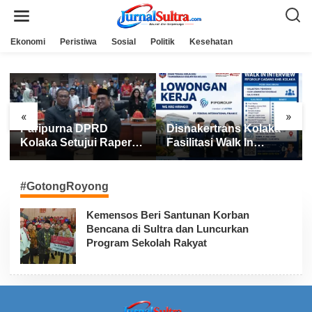
L
e
w
a
Ekonomi
Peristiwa
Sosial
Politik
Kesehatan
t
i
k
e
k
o
n
«
»
t
Paripurna DPRD
Disnakertrans Kolaka
e
n
Kolaka Setujui Raperda
Fasilitasi Walk In
APBD 2025
Interview FIFGROUP,
Tiga Posisi Kerja
Dibuka untuk Pencari
#GotongRoyong
Kerja
Kemensos Beri Santunan Korban
Bencana di Sultra dan Luncurkan
Program Sekolah Rakyat