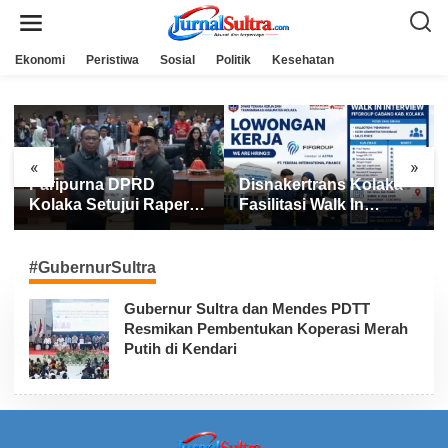
L
e
w
a
Ekonomi
Peristiwa
Sosial
Politik
Kesehatan
t
i
k
e
k
o
n
«
»
t
Paripurna DPRD
Disnakertrans Kolaka
e
n
Kolaka Setujui Raperda
Fasilitasi Walk In
APBD 2025
Interview FIFGROUP,
Tiga Posisi Kerja
Dibuka untuk Pencari
#GubernurSultra
Kerja
Gubernur Sultra dan Mendes PDTT
Resmikan Pembentukan Koperasi Merah
Putih di Kendari