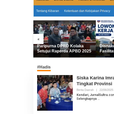
Tentang Kibaran
Ketentuan dan Kebijakan Privacy
«
Miliar
Paripurna DPRD Kolaka
Disnak
emkab Kolaka
Setujui Raperda APBD 2025
Fasilita
an Penyesuaian
FIFGRO
Kerja D
Kerja
#Hadis
Siska Karina Imr
Tingkat Provinsi
Berita Daerah
|
22/06/2025
L
Kendari, JurnalSultra.co
Selengkapnya