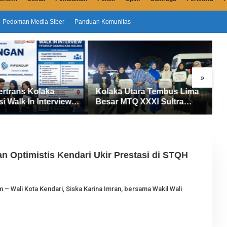
Pedoman Media Siber
Panduan Komunitas
»
ertrans Kolaka
Kolaka Utara Tembus Lima
S
si Walk In Interview
Besar MTQ XXXI Sultra
D
UP, Tiga Posisi
2026, Raih 165 Poin dan
P
ibuka untuk Pencari
Sabet 14 Gelar Juara
M
an Optimistis Kendari Ukir Prestasi di STQH
O
m – Wali Kota Kendari, Siska Karina Imran, bersama Wakil Wali
E
H
J
U
R