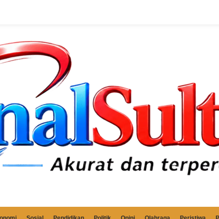
onomi
Sosial
Pendidikan
Politik
Opini
Olahraga
Peristiwa
P