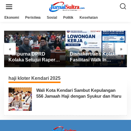
L
e
w
a
Ekonomi
Peristiwa
Sosial
Politik
Kesehatan
t
i
k
e
k
o
n
«
»
t
Paripurna DPRD
Disnakertrans Kolaka
e
n
Kolaka Setujui Raperda
Fasilitasi Walk In
APBD 2025
Interview FIFGROUP,
Tiga Posisi Kerja
Dibuka untuk Pencari
haji kloter Kendari 2025
Kerja
Wali Kota Kendari Sambut Kepulangan
556 Jamaah Haji dengan Syukur dan Haru