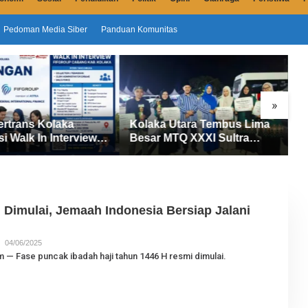
Pedoman Media Siber
Panduan Komunitas
»
ertrans Kolaka
Kolaka Utara Tembus Lima
S
si Walk In Interview
Besar MTQ XXXI Sultra
D
UP, Tiga Posisi
2026, Raih 165 Poin dan
P
ibuka untuk Pencari
Sabet 14 Gelar Juara
M
 Dimulai, Jemaah Indonesia Bersiap Jalani
04/06/2025
O
L
 — Fase puncak ibadah haji tahun 1446 H resmi dimulai.
E
H
J
U
R