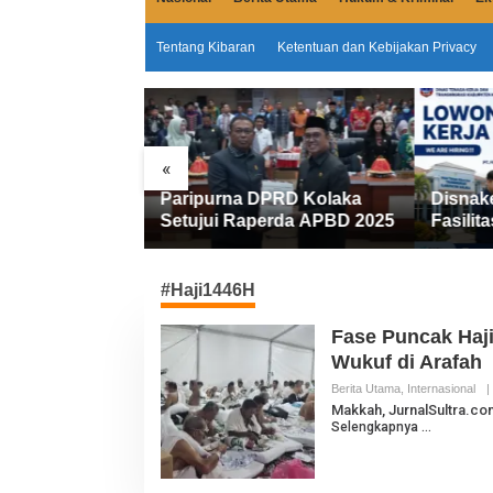
Tentang Kibaran
Ketentuan dan Kebijakan Privacy
«
Miliar
Paripurna DPRD Kolaka
Disnak
emkab Kolaka
Setujui Raperda APBD 2025
Fasilita
an Penyesuaian
FIFGRO
Kerja D
Kerja
#Haji1446H
Fase Puncak Haji
Wukuf di Arafah
Berita Utama
,
Internasional
|
Makkah, JurnalSultra.com
Selengkapnya