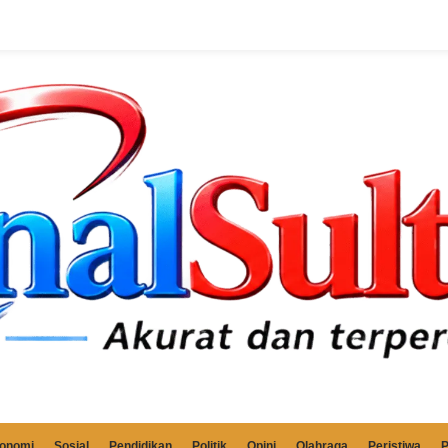
onomi
Sosial
Pendidikan
Politik
Opini
Olahraga
Peristiwa
P