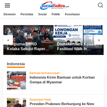
L
e
w
a
Ekonomi
Peristiwa
Sosial
Politik
Kesehatan
t
i
k
e
k
o
n
«
»
t
Paripurna DPRD
Disnakertrans Kolaka
e
n
Kolaka Setujui Raperda
Fasilitasi Walk In
APBD 2025
Interview FIFGROUP,
Tiga Posisi Kerja
Dibuka untuk Pencari
Indonesia
Kerja
Bantuan Kemanusiaan
Indonesia Kirim Bantuan untuk Korban
Gempa di Myanmar
Kunjungan Kerja
Presiden Prabowo Berkunjung ke New