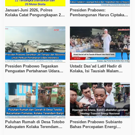
Januari-Juni 2026, Polres
Presiden Prabowo:
Kolaka Catat Pengungkapan 29
Pembangunan Harus Ciptakan
Kasus Kejahatan
Pekerjaan dan Kesejahteraan
Presiden Prabowo Tegaskan
Ustadz Das’ad Latif Hadir di
Penguatan Pertahanan Udara
Kolaka, Isi Tausiah Malam
Nasional
Ketiga Takziah H. Haerul Saleh
Puluhan Rumah di Desa Totobo
Presiden Prabowo Subianto
Kabupaten Kolaka Terendam
Bahas Percepatan Energi
Banjir
Terbarukan dan Kendaraan