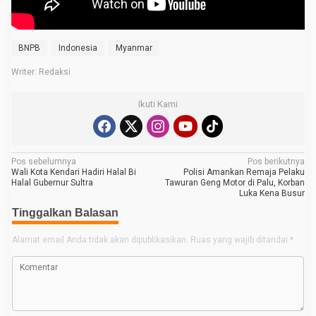
t
u
k
K
BNPB
Indonesia
Myanmar
o
r
Writer: Redaksi
b
a
n
G
Ikuti Kami
e
m
p
a
d
N
Pos sebelumnya
Pos berikutnya
i
Wali Kota Kendari Hadiri Halal Bi
Polisi Amankan Remaja Pelaku
M
a
Halal Gubernur Sultra
Tawuran Geng Motor di Palu, Korban
y
Luka Kena Busur
v
a
n
Tinggalkan Balasan
i
m
a
g
Alamat email Anda tidak akan dipublikasikan.
Ruas yang wajib ditandai
*
r
a
s
i
p