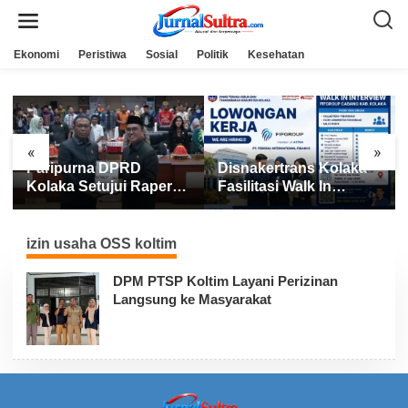
L
e
w
a
Ekonomi
Peristiwa
Sosial
Politik
Kesehatan
t
i
k
e
k
o
n
«
»
t
Paripurna DPRD
Disnakertrans Kolaka
e
n
Kolaka Setujui Raperda
Fasilitasi Walk In
APBD 2025
Interview FIFGROUP,
Tiga Posisi Kerja
Dibuka untuk Pencari
izin usaha OSS koltim
Kerja
DPM PTSP Koltim Layani Perizinan
Langsung ke Masyarakat