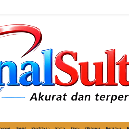
onomi
Sosial
Pendidikan
Politik
Opini
Olahraga
Peristiwa
P