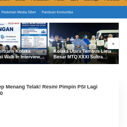
Pedoman Media Siber
Panduan Komunitas
»
ertrans Kolaka
Kolaka Utara Tembus Lima
S
si Walk In Interview
Besar MTQ XXXI Sultra
D
UP, Tiga Posisi
2026, Raih 165 Poin dan
P
ibuka untuk Pencari
Sabet 14 Gelar Juara
M
p Menang Telak! Resmi Pimpin PSI Lagi
30