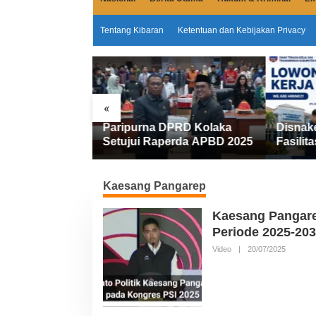
Tentang Kibaran
Ketentuan dan Kebijakan Privacy
«
Miliar
Paripurna DPRD Kolaka
Disnak
emkab Kolaka
Setujui Raperda APBD 2025
Fasilita
an Penyesuaian
FIFGRO
Kerja D
Kerja
Kaesang Pangarep
Kaesang Pangare
Periode 2025-20
Video
|
20/07/2025
O
L
E
H
J
U
R