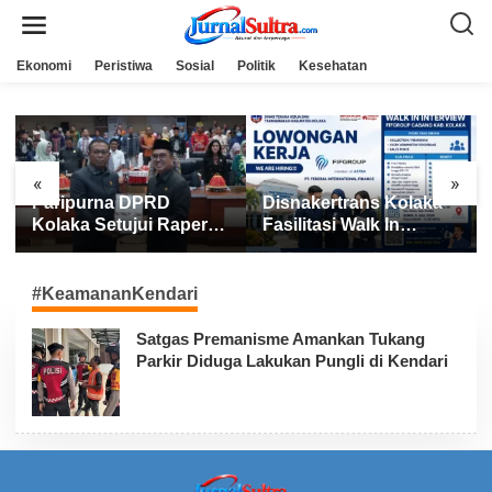
L
e
w
a
Ekonomi
Peristiwa
Sosial
Politik
Kesehatan
t
i
k
e
k
o
n
«
»
t
Paripurna DPRD
Disnakertrans Kolaka
e
n
Kolaka Setujui Raperda
Fasilitasi Walk In
APBD 2025
Interview FIFGROUP,
Tiga Posisi Kerja
Dibuka untuk Pencari
#KeamananKendari
Kerja
Satgas Premanisme Amankan Tukang
Parkir Diduga Lakukan Pungli di Kendari