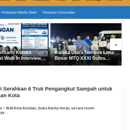
Pedoman Media Siber
Panduan Komunitas
»
 Utara Tembus Lima
Sensus Ekonomi 2026
D
MTQ XXXI Sultra
Dimulai di Kolaka Utara, 145
T
Raih 165 Poin dan
Petugas Turun Data Seluruh
U
14 Gelar Juara
Masyarakat
A
ri Serahkan 6 Truk Pengangkut Sampah untuk
an Kota
O
m – Wali Kota Kendari, Siska Karina Imran, secara resmi
E
nya
H
J
U
R