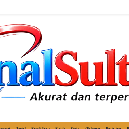
onomi
Sosial
Pendidikan
Politik
Opini
Olahraga
Peristiwa
P