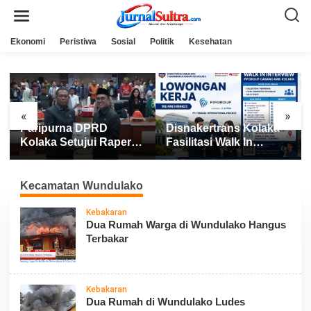
L
e
w
a
Ekonomi
Peristiwa
Sosial
Politik
Kesehatan
t
i
k
e
k
o
n
«
»
t
Paripurna DPRD
Disnakertrans Kolaka
e
n
Kolaka Setujui Raperda
Fasilitasi Walk In
APBD 2025
Interview FIFGROUP,
Tiga Posisi Kerja
Dibuka untuk Pencari
Kecamatan Wundulako
Kerja
Kebakaran
Dua Rumah Warga di Wundulako Hangus
Terbakar
Kebakaran
Dua Rumah di Wundulako Ludes