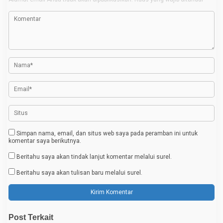
g
a
s
i
p
o
s
Simpan nama, email, dan situs web saya pada peramban ini untuk
komentar saya berikutnya.
Beritahu saya akan tindak lanjut komentar melalui surel.
Beritahu saya akan tulisan baru melalui surel.
Post Terkait