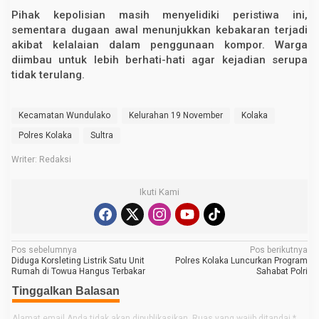
Pihak kepolisian masih menyelidiki peristiwa ini,
sementara dugaan awal menunjukkan kebakaran terjadi
akibat kelalaian dalam penggunaan kompor. Warga
diimbau untuk lebih berhati-hati agar kejadian serupa
tidak terulang.
Kecamatan Wundulako
Kelurahan 19 November
Kolaka
Polres Kolaka
Sultra
Writer: Redaksi
Ikuti Kami
N
Pos sebelumnya
Pos berikutnya
Diduga Korsleting Listrik Satu Unit
Polres Kolaka Luncurkan Program
a
Rumah di Towua Hangus Terbakar
Sahabat Polri
v
Tinggalkan Balasan
i
Alamat email Anda tidak akan dipublikasikan.
Ruas yang wajib ditandai
*