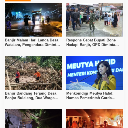
Banjir Malam Hari Landa Desa
Respons Cepat Bupati Bone
Watalara, Pengendara Diminta
Hadapi Banjir, OPD Diminta
Waspada
Siaga Penuh
Banjir Bandang Terjang Desa
Menkomdigi Meutya Hafid:
Banjar Buleleng, Dua Warga
Humas Pemerintah Garda
Meninggal dan Dua Masih
Terdepan Tangkal Disinformasi
Hilang