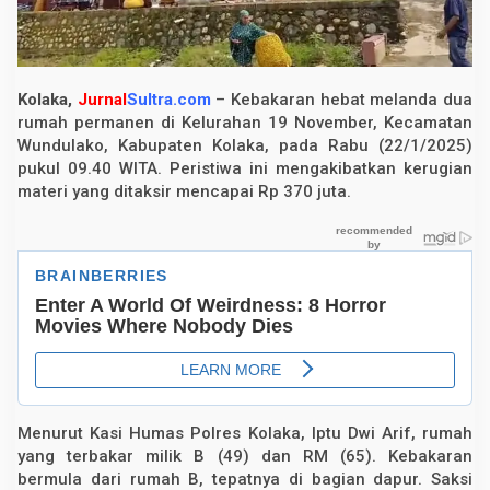
s
T
e
r
b
a
Kolaka,
Jurnal
Sultra.com
– Kebakaran hebat melanda dua
k
rumah permanen di Kelurahan 19 November, Kecamatan
a
Wundulako, Kabupaten Kolaka, pada Rabu (22/1/2025)
r
,
pukul 09.40 WITA. Peristiwa ini mengakibatkan kerugian
K
materi yang ditaksir mencapai Rp 370 juta.
e
r
u
g
i
a
n
R
p
3
7
0
J
u
t
Menurut Kasi Humas Polres Kolaka, Iptu Dwi Arif, rumah
a
yang terbakar milik B (49) dan RM (65). Kebakaran
bermula dari rumah B, tepatnya di bagian dapur. Saksi