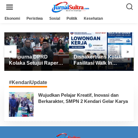
L
e
w
a
Ekonomi
Peristiwa
Sosial
Politik
Kesehatan
t
i
k
e
k
o
n
«
»
t
Paripurna DPRD
Disnakertrans Kolaka
e
n
Kolaka Setujui Raperda
Fasilitasi Walk In
APBD 2025
Interview FIFGROUP,
Tiga Posisi Kerja
Dibuka untuk Pencari
#KendariUpdate
Kerja
Wujudkan Pelajar Kreatif, Inovasi dan
Berkarakter, SMPN 2 Kendari Gelar Karya