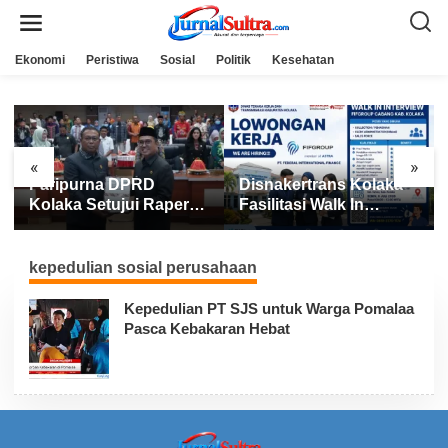
L
e
w
a
Ekonomi
Peristiwa
Sosial
Politik
Kesehatan
t
i
k
e
k
o
n
«
»
t
Paripurna DPRD
Disnakertrans Kolaka
e
n
Kolaka Setujui Raperda
Fasilitasi Walk In
APBD 2025
Interview FIFGROUP,
Tiga Posisi Kerja
Dibuka untuk Pencari
kepedulian sosial perusahaan
Kerja
Kepedulian PT SJS untuk Warga Pomalaa
Pasca Kebakaran Hebat