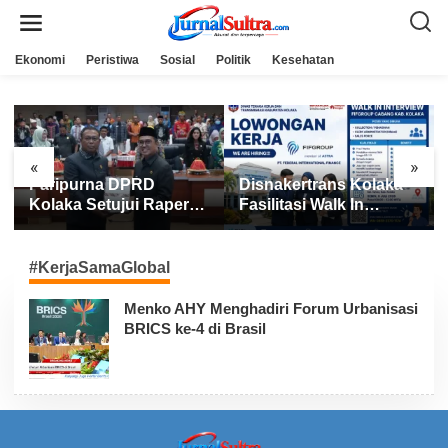
L
e
w
a
Ekonomi
Peristiwa
Sosial
Politik
Kesehatan
t
i
k
e
k
o
n
«
»
t
DPRD
Disnakertrans Kolaka
Kolaka Utara 
e
n
jui Raperda
Fasilitasi Walk In
Lima Besar MT
Interview FIFGROUP,
Sultra 2026, Ra
Tiga Posisi Kerja
Poin dan Sabet
Dibuka untuk Pencari
Gelar Juara
#KerjaSamaGlobal
Kerja
Menko AHY Menghadiri Forum Urbanisasi
BRICS ke-4 di Brasil