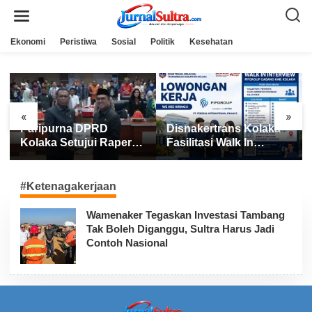
L
e
w
a
Ekonomi
Peristiwa
Sosial
Politik
Kesehatan
t
i
k
e
k
o
n
«
»
t
Paripurna DPRD
Disnakertrans Kolaka
e
n
Kolaka Setujui Raperda
Fasilitasi Walk In
APBD 2025
Interview FIFGROUP,
Tiga Posisi Kerja
Dibuka untuk Pencari
#Ketenagakerjaan
Kerja
Wamenaker Tegaskan Investasi Tambang
Tak Boleh Diganggu, Sultra Harus Jadi
Contoh Nasional