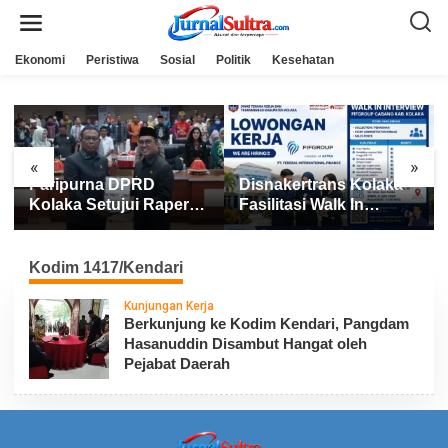
L
e
w
a
Ekonomi
Peristiwa
Sosial
Politik
Kesehatan
t
i
k
e
k
o
n
«
»
t
Paripurna DPRD
Disnakertrans Kolaka
Ko
e
n
Kolaka Setujui Raperda
Fasilitasi Walk In
Li
APBD 2025
Interview FIFGROUP,
Su
Tiga Posisi Kerja
Po
Dibuka untuk Pencari
Ge
Kodim 1417/Kendari
Kerja
Kunjungan Kerja
Berkunjung ke Kodim Kendari, Pangdam
Hasanuddin Disambut Hangat oleh
Pejabat Daerah