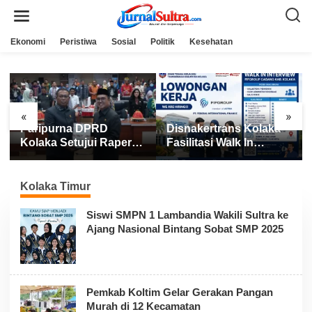
L
e
w
a
Ekonomi
Peristiwa
Sosial
Politik
Kesehatan
t
i
k
e
k
o
n
«
»
t
DPRD
Disnakertrans Kolaka
Kolaka Utara 
e
n
jui Raperda
Fasilitasi Walk In
Lima Besar MT
Interview FIFGROUP,
Sultra 2026, Ra
Tiga Posisi Kerja
Poin dan Sabet
Dibuka untuk Pencari
Gelar Juara
Kolaka Timur
Kerja
Siswi SMPN 1 Lambandia Wakili Sultra ke
Ajang Nasional Bintang Sobat SMP 2025
Pemkab Koltim Gelar Gerakan Pangan
Murah di 12 Kecamatan