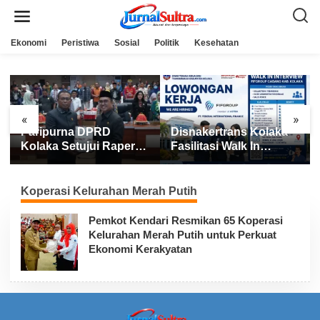
L
e
w
a
Ekonomi
Peristiwa
Sosial
Politik
Kesehatan
t
i
k
e
k
o
n
«
»
t
Paripurna DPRD
Disnakertrans Kolaka
e
n
Kolaka Setujui Raperda
Fasilitasi Walk In
APBD 2025
Interview FIFGROUP,
Tiga Posisi Kerja
Dibuka untuk Pencari
Koperasi Kelurahan Merah Putih
Kerja
Pemkot Kendari Resmikan 65 Koperasi
Kelurahan Merah Putih untuk Perkuat
Ekonomi Kerakyatan