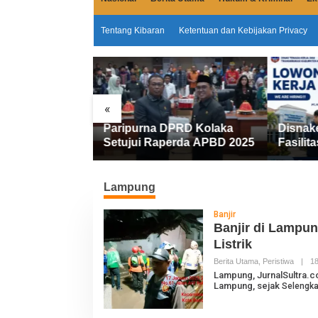
Tentang Kibaran
Ketentuan dan Kebijakan Privacy
«
Paripurna DPRD Kolaka
Disnakertrans
olaka
Setujui Raperda APBD 2025
Fasilitasi Walk
yesuaian
FIFGROUP, Tig
Kerja Dibuka 
Kerja
Lampung
Banjir
Banjir di Lampun
Listrik
Berita Utama
,
Peristiwa
|
18
Lampung, JurnalSultra.c
Lampung, sejak
Selengk