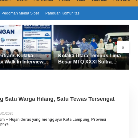
Pedoman Media Siber
Panduan Komunitas
»
 Kolaka
Kolaka Utara Tembus Lima
Sensus 
 In Interview
Besar MTQ XXXI Sultra
Dimulai d
a Posisi
2026, Raih 165 Poin dan
Petugas 
untuk Pencari
Sabet 14 Gelar Juara
Masyara
g Satu Warga Hilang, Satu Tewas Tersengat
/01/2025
O
L
om – Hujan deras yang mengguyur Kota Lampung, Provinsi
E
apnya
H
J
U