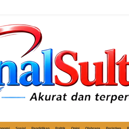
onomi
Sosial
Pendidikan
Politik
Opini
Olahraga
Peristiwa
P