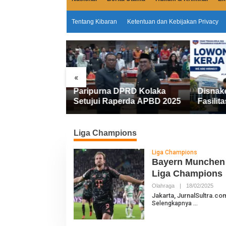
Tentang Kibaran
Ketentuan dan Kebijakan Privacy
«
Miliar
Paripurna DPRD Kolaka
Disnak
emkab Kolaka
Setujui Raperda APBD 2025
Fasilita
an Penyesuaian
FIFGRO
Kerja D
Kerja
Liga Champions
Liga Champions
Bayern Munchen v
Liga Champions
Olahraga
|
18/02/2025
O
L
Jakarta, JurnalSultra.co
E
Selengkapnya
H
J
U