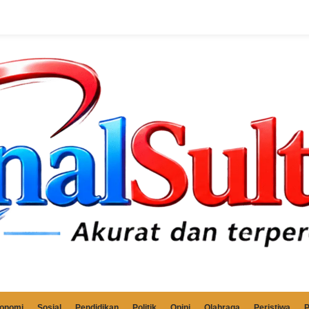
onomi
Sosial
Pendidikan
Politik
Opini
Olahraga
Peristiwa
P