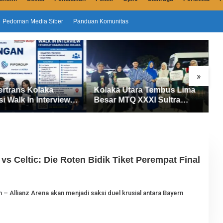
Pedoman Media Siber
Panduan Komunitas
»
ertrans Kolaka
Kolaka Utara Tembus Lima
S
si Walk In Interview
Besar MTQ XXXI Sultra
D
UP, Tiga Posisi
2026, Raih 165 Poin dan
P
ibuka untuk Pencari
Sabet 14 Gelar Juara
M
s Celtic: Die Roten Bidik Tiket Perempat Final
m – Allianz Arena akan menjadi saksi duel krusial antara Bayern