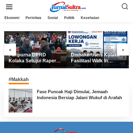
L
e
w
a
Ekonomi
Peristiwa
Sosial
Politik
Kesehatan
t
i
k
e
k
o
n
«
»
t
Paripurna DPRD
Disnakertrans Kolaka
e
n
Kolaka Setujui Raperda
Fasilitasi Walk In
APBD 2025
Interview FIFGROUP,
Tiga Posisi Kerja
Dibuka untuk Pencari
#Makkah
Kerja
Fase Puncak Haji Dimulai, Jemaah
Indonesia Bersiap Jalani Wukuf di Arafah