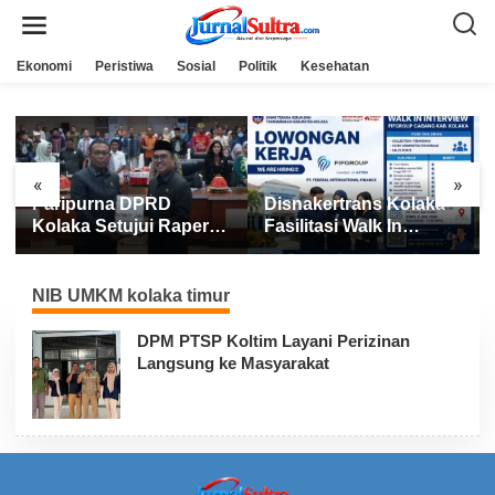
L
e
w
a
Ekonomi
Peristiwa
Sosial
Politik
Kesehatan
t
i
k
e
k
o
n
«
»
t
Paripurna DPRD
Disnakertrans Kolaka
e
n
Kolaka Setujui Raperda
Fasilitasi Walk In
APBD 2025
Interview FIFGROUP,
Tiga Posisi Kerja
Dibuka untuk Pencari
NIB UMKM kolaka timur
Kerja
DPM PTSP Koltim Layani Perizinan
Langsung ke Masyarakat