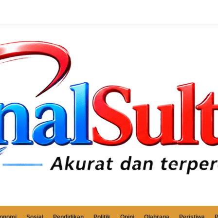
onomi
Sosial
Pendidikan
Politik
Opini
Olahraga
Peristiwa
P