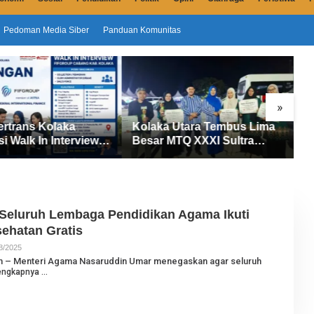
Pedoman Media Siber
Panduan Komunitas
»
ertrans Kolaka
Kolaka Utara Tembus Lima
S
si Walk In Interview
Besar MTQ XXXI Sultra
D
UP, Tiga Posisi
2026, Raih 165 Poin dan
P
ibuka untuk Pencari
Sabet 14 Gelar Juara
M
Seluruh Lembaga Pendidikan Agama Ikuti
ehatan Gratis
8/2025
O
L
com – Menteri Agama Nasaruddin Umar menegaskan agar seluruh
E
engkapnya
H
J
U
R