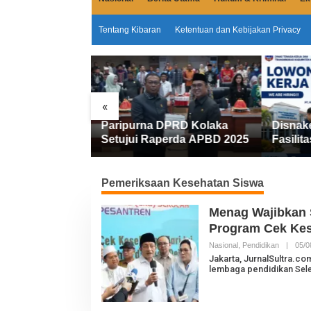
Tentang Kibaran
Ketentuan dan Kebijakan Privacy
«
Miliar
Paripurna DPRD Kolaka
Disnak
emkab Kolaka
Setujui Raperda APBD 2025
Fasilita
an Penyesuaian
FIFGRO
Kerja D
Kerja
Pemeriksaan Kesehatan Siswa
Menag Wajibkan 
Program Cek Kes
Nasional
,
Pendidikan
|
05/0
Jakarta, JurnalSultra.
lembaga pendidikan
Sel