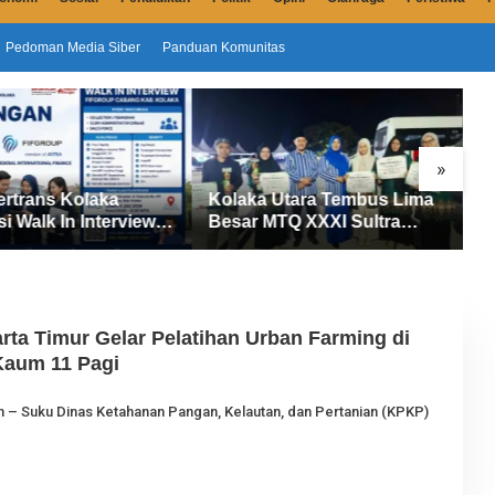
Pedoman Media Siber
Panduan Komunitas
»
laka Utara Tembus Lima
Sensus Ekonomi 2026
sar MTQ XXXI Sultra
Dimulai di Kolaka Utara, 145
26, Raih 165 Poin dan
Petugas Turun Data Seluruh
bet 14 Gelar Juara
Masyarakat
ta Timur Gelar Pelatihan Urban Farming di
Kaum 11 Pagi
om – Suku Dinas Ketahanan Pangan, Kelautan, dan Pertanian (KPKP)