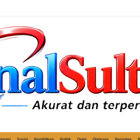
onomi
Sosial
Pendidikan
Politik
Opini
Olahraga
Peristiwa
P