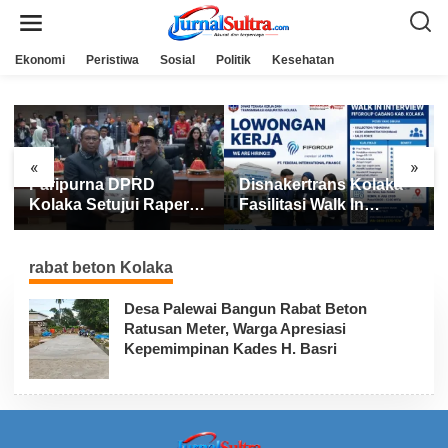
L
e
w
a
Ekonomi
Peristiwa
Sosial
Politik
Kesehatan
t
i
k
e
k
o
n
«
»
t
Paripurna DPRD
Disnakertrans Kolaka
e
n
Kolaka Setujui Raperda
Fasilitasi Walk In
APBD 2025
Interview FIFGROUP,
Tiga Posisi Kerja
Dibuka untuk Pencari
rabat beton Kolaka
Kerja
Desa Palewai Bangun Rabat Beton
Ratusan Meter, Warga Apresiasi
Kepemimpinan Kades H. Basri