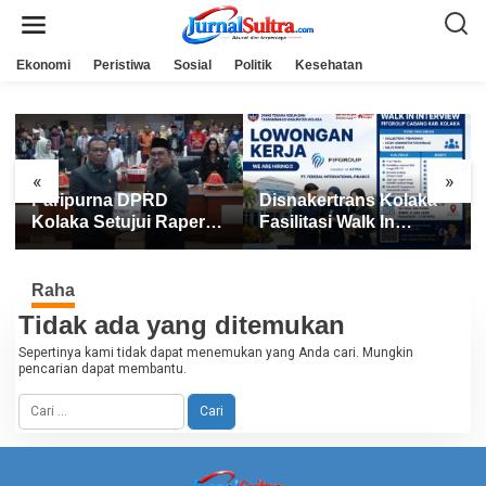
L
e
w
a
Ekonomi
Peristiwa
Sosial
Politik
Kesehatan
t
i
k
e
k
o
n
«
»
t
Paripurna DPRD
Disnakertrans Kolaka
e
n
Kolaka Setujui Raperda
Fasilitasi Walk In
APBD 2025
Interview FIFGROUP,
Tiga Posisi Kerja
Dibuka untuk Pencari
Raha
Kerja
Tidak ada yang ditemukan
Sepertinya kami tidak dapat menemukan yang Anda cari. Mungkin
pencarian dapat membantu.
C
a
r
i
u
n