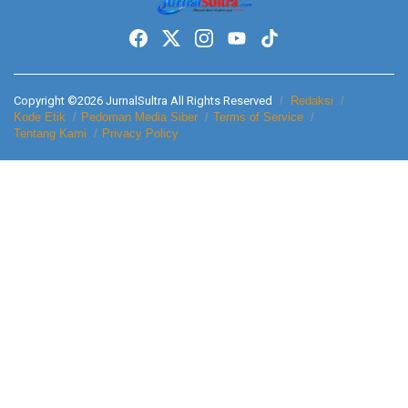
t
u
k
:
Copyright ©2026 JurnalSultra All Rights Reserved
Redaksi
Kode Etik
Pedoman Media Siber
Terms of Service
Tentang Kami
Privacy Policy