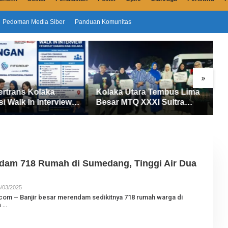
Pedoman Media Siber
Panduan Komunitas
»
ertrans Kolaka
Kolaka Utara Tembus Lima
S
si Walk In Interview
Besar MTQ XXXI Sultra
D
UP, Tiga Posisi
2026, Raih 165 Poin dan
P
ibuka untuk Pencari
Sabet 14 Gelar Juara
M
ndam 718 Rumah di Sumedang, Tinggi Air Dua
/03/2025
O
L
com – Banjir besar merendam sedikitnya 718 rumah warga di
E
a
H
J
U