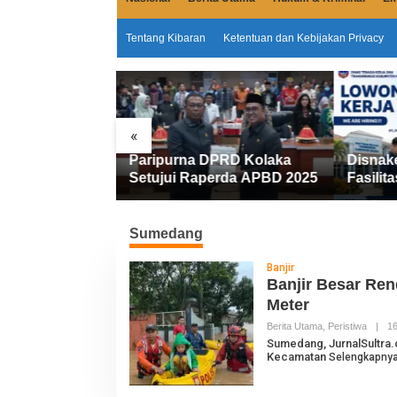
Tentang Kibaran
Ketentuan dan Kebijakan Privacy
«
Miliar
Paripurna DPRD Kolaka
Disnak
emkab Kolaka
Setujui Raperda APBD 2025
Fasilita
an Penyesuaian
FIFGRO
Kerja D
Kerja
Sumedang
Banjir
Banjir Besar Re
Meter
Berita Utama
,
Peristiwa
|
16
Sumedang, JurnalSultra.
Kecamatan
Selengkapny