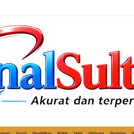
onomi
Sosial
Pendidikan
Politik
Opini
Olahraga
Peristiwa
P