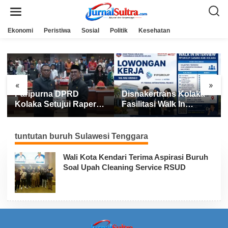
L
e
w
a
Ekonomi
Peristiwa
Sosial
Politik
Kesehatan
t
i
k
e
k
o
n
«
»
t
Paripurna DPRD
Disnakertrans Kolaka
e
n
Kolaka Setujui Raperda
Fasilitasi Walk In
APBD 2025
Interview FIFGROUP,
Tiga Posisi Kerja
Dibuka untuk Pencari
tuntutan buruh Sulawesi Tenggara
Kerja
Wali Kota Kendari Terima Aspirasi Buruh
Soal Upah Cleaning Service RSUD