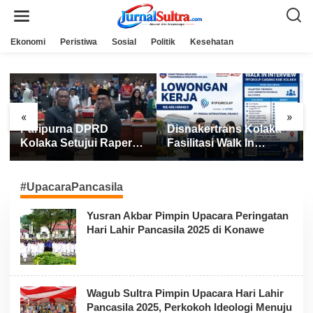
L
e
w
a
Ekonomi
Peristiwa
Sosial
Politik
Kesehatan
t
i
k
e
k
o
n
«
»
t
Paripurna DPRD
Disnakertrans Kolaka
e
n
Kolaka Setujui Raperda
Fasilitasi Walk In
APBD 2025
Interview FIFGROUP,
Tiga Posisi Kerja
Dibuka untuk Pencari
#UpacaraPancasila
Kerja
Yusran Akbar Pimpin Upacara Peringatan
Hari Lahir Pancasila 2025 di Konawe
Wagub Sultra Pimpin Upacara Hari Lahir
Pancasila 2025, Perkokoh Ideologi Menuju