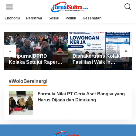
L
e
w
a
Ekonomi
Peristiwa
Sosial
Politik
Kesehatan
t
i
k
e
k
o
n
«
»
t
Paripurna DPRD
Disnakertrans Kolaka
e
n
Kolaka Setujui Raperda
Fasilitasi Walk In
APBD 2025
Interview FIFGROUP,
Tiga Posisi Kerja
Dibuka untuk Pencari
#WoloBersinergi
Kerja
Formula Nilai PT Ceria Aset Bangsa yang
Harus Dijaga dan Didukung