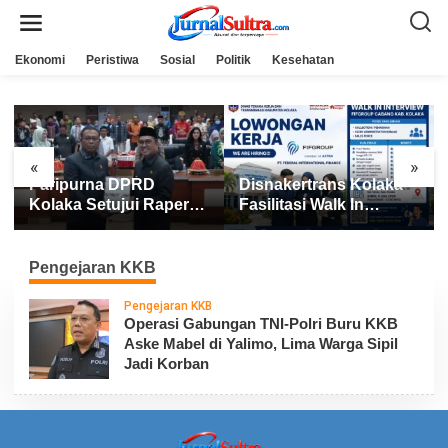
L
e
w
a
Ekonomi
Peristiwa
Sosial
Politik
Kesehatan
t
i
k
e
k
o
n
«
»
t
Paripurna DPRD
Disnakertrans Kolaka
e
n
Kolaka Setujui Raperda
Fasilitasi Walk In
APBD 2025
Interview FIFGROUP,
Tiga Posisi Kerja
Dibuka untuk Pencari
Pengejaran KKB
Kerja
Pengejaran KKB
Operasi Gabungan TNI-Polri Buru KKB
Aske Mabel di Yalimo, Lima Warga Sipil
Jadi Korban