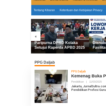
Tentang Kibaran
Ketentuan dan Kebijakan Privacy
«
Miliar
Paripurna DPRD Kolaka
Disnak
emkab Kolaka
Setujui Raperda APBD 2025
Fasilita
an Penyesuaian
FIFGRO
Kerja D
Kerja
PPG Daljab
PPG Daljab
Kemenag Buka PPG
Pendidikan
|
11/03/2025
O
L
Jakarta, JurnalSultra.
E
Pendidikan Profesi Gur
H
J
U
R
N