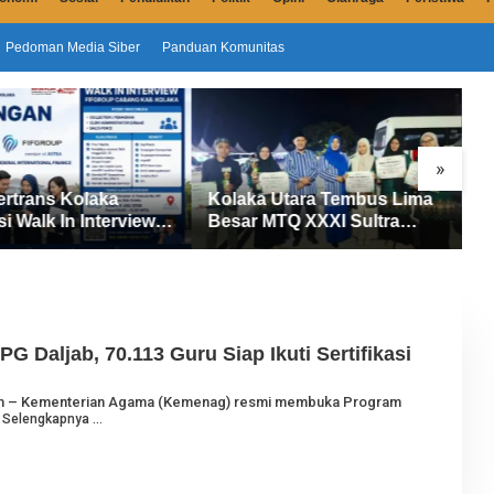
Pedoman Media Siber
Panduan Komunitas
»
ertrans Kolaka
Kolaka Utara Tembus Lima
S
si Walk In Interview
Besar MTQ XXXI Sultra
D
UP, Tiga Posisi
2026, Raih 165 Poin dan
P
ibuka untuk Pencari
Sabet 14 Gelar Juara
M
 Daljab, 70.113 Guru Siap Ikuti Sertifikasi
com – Kementerian Agama (Kemenag) resmi membuka Program
u
Selengkapnya