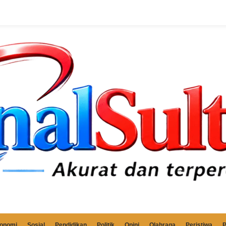
onomi
Sosial
Pendidikan
Politik
Opini
Olahraga
Peristiwa
P