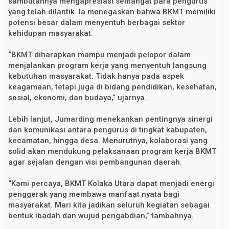
sambutannya mengapresiasi semangat para pengurus
k
yang telah dilantik. Ia menegaskan bahwa BKMT memiliki
P
potensi besar dalam menyentuh berbagai sektor
e
m
kehidupan masyarakat.
b
a
n
“BKMT diharapkan mampu menjadi pelopor dalam
g
menjalankan program kerja yang menyentuh langsung
u
kebutuhan masyarakat. Tidak hanya pada aspek
n
a
keagamaan, tetapi juga di bidang pendidikan, kesehatan,
n
sosial, ekonomi, dan budaya,” ujarnya.
U
m
a
Lebih lanjut, Jumarding menekankan pentingnya sinergi
t
dan komunikasi antara pengurus di tingkat kabupaten,
kecamatan, hingga desa. Menurutnya, kolaborasi yang
solid akan mendukung pelaksanaan program kerja BKMT
agar sejalan dengan visi pembangunan daerah.
“Kami percaya, BKMT Kolaka Utara dapat menjadi energi
penggerak yang membawa manfaat nyata bagi
masyarakat. Mari kita jadikan seluruh kegiatan sebagai
bentuk ibadah dan wujud pengabdian,” tambahnya.