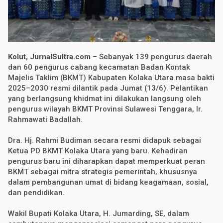
m
i
D
i
l
a
n
Kolut, JurnalSultra.com
– Sebanyak 139 pengurus daerah
t
i
dan 60 pengurus cabang kecamatan Badan Kontak
k
Majelis Taklim (BKMT) Kabupaten Kolaka Utara masa bakti
,
2025–2030 resmi dilantik pada Jumat (13/6). Pelantikan
W
u
yang berlangsung khidmat ini dilakukan langsung oleh
j
pengurus wilayah BKMT Provinsi Sulawesi Tenggara, Ir.
u
d
Rahmawati Badallah.
k
a
Dra. Hj. Rahmi Budiman secara resmi didapuk sebagai
n
S
Ketua PD BKMT Kolaka Utara yang baru. Kehadiran
i
pengurus baru ini diharapkan dapat memperkuat peran
n
e
BKMT sebagai mitra strategis pemerintah, khususnya
r
dalam pembangunan umat di bidang keagamaan, sosial,
g
dan pendidikan.
i
u
n
Wakil Bupati Kolaka Utara, H. Jumarding, SE, dalam
t
u