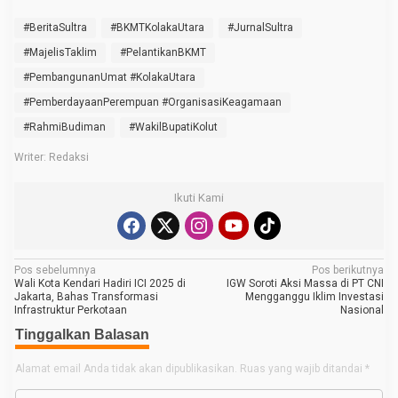
#BeritaSultra
#BKMTKolakaUtara
#JurnalSultra
#MajelisTaklim
#PelantikanBKMT
#PembangunanUmat #KolakaUtara
#PemberdayaanPerempuan #OrganisasiKeagamaan
#RahmiBudiman
#WakilBupatiKolut
Writer: Redaksi
Ikuti Kami
N
Pos sebelumnya
Pos berikutnya
Wali Kota Kendari Hadiri ICI 2025 di
IGW Soroti Aksi Massa di PT CNI
a
Jakarta, Bahas Transformasi
Mengganggu Iklim Investasi
Infrastruktur Perkotaan
Nasional
v
Tinggalkan Balasan
i
g
Alamat email Anda tidak akan dipublikasikan.
Ruas yang wajib ditandai
*
a