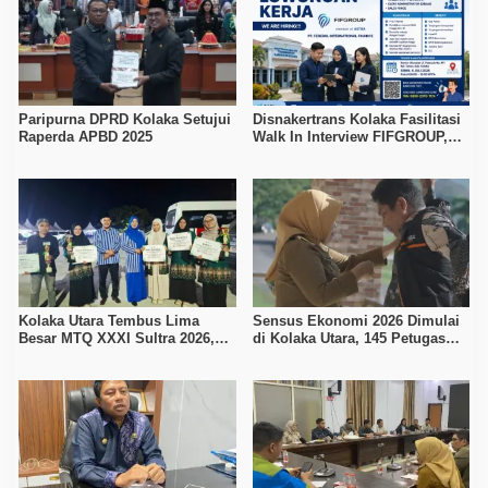
Paripurna DPRD Kolaka Setujui
Disnakertrans Kolaka Fasilitasi
Raperda APBD 2025
Walk In Interview FIFGROUP,
Tiga Posisi Kerja Dibuka untuk
Pencari Kerja
Kolaka Utara Tembus Lima
Sensus Ekonomi 2026 Dimulai
Besar MTQ XXXI Sultra 2026,
di Kolaka Utara, 145 Petugas
Raih 165 Poin dan Sabet 14
Turun Data Seluruh Masyarakat
Gelar Juara